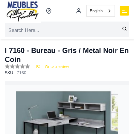
English
I 7160 - Bureau - Gris / Metal Noir En
Coin
(0)
Write a review
No
SKU
I 7160
rating
value
Same
page
link.