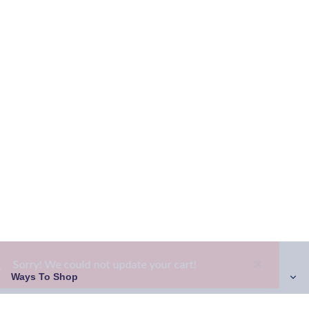
×
Sorry! We could not update your cart!
Ways To Shop