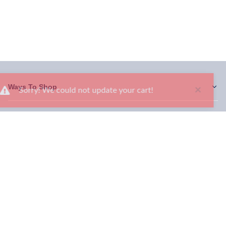
Ways To Shop
×
Sorry! We could not update your cart!
Services
About Us
Newsletter
Be the first to hear about our latest news and promotions! Sign up
now!