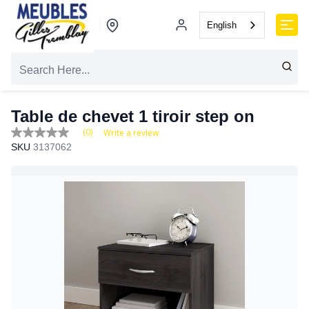
English
Table de chevet 1 tiroir step on
(0)
Write a review
No
SKU
3137062
rating
value
Same
page
link.